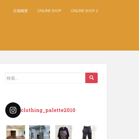
店舗概要
ONLINE SHOP
ONLINE SHOP 2
検
索:
clothing_palette2010