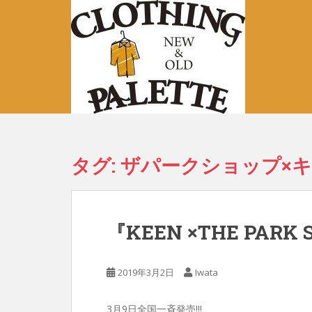
S
k
i
p
t
o
m
a
i
n
タグ:
ザパークショップ×
c
o
n
t
『KEEN ×THE PARK 
e
n
t
2019年3月2日
Iwata
3月9日全国一斉発売!!!