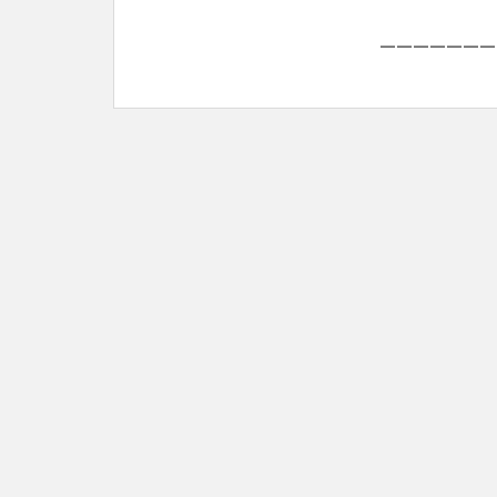
———————