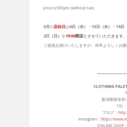
price:4,500yen (without tax)
3月
の
店休日
は
6日（水）・13日（水）・14日
2日（日）
を
19
:
00
閉店
とさせていただきます。
ご迷惑お掛けいたしますが、何卒よろしくお願
———————
CLOTHING PA
〒
新潟県燕市井土
TEL：
ブログ：
http
Instagram：
https://www.i
ONLINE SHOP