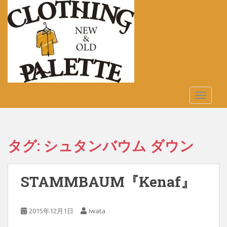
S
k
i
p
t
o
m
a
TOGGLE
i
n
c
o
タグ:
シュタンバウム ダウン
n
t
e
STAMMBAUM『Kenaf』
n
t
2015年12月1日
Iwata