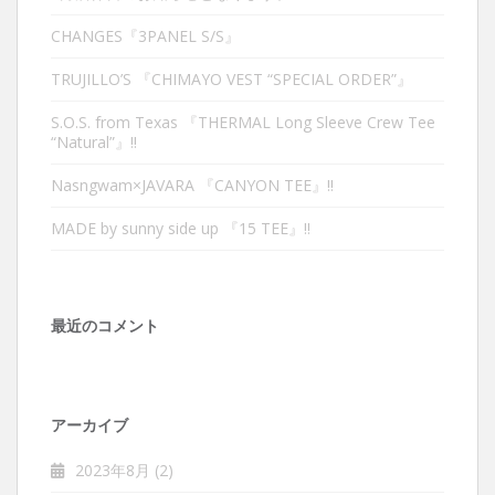
CHANGES『3PANEL S/S』
TRUJILLO’S 『CHIMAYO VEST “SPECIAL ORDER”』
S.O.S. from Texas 『THERMAL Long Sleeve Crew Tee
“Natural”』‼︎
Nasngwam×JAVARA 『CANYON TEE』‼︎
MADE by sunny side up 『15 TEE』‼︎
最近のコメント
アーカイブ
2023年8月
(2)