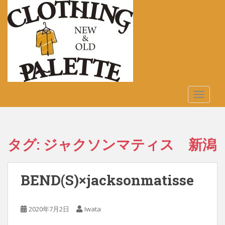
S
k
i
p
t
o
m
a
TOGGLE
i
n
c
o
タグ:
ジャクソンマティス 新潟
n
t
e
BEND(S)×jacksonmatisse
n
t
2020年7月2日
Iwata