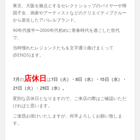
東京、大阪を拠点とするセレクトショップのバイヤーや帰
国子女、画家やアーティストなどのクリエイティブクルー
から派生したアパレルブランド。
90年代後半〜2000年代初めに青春時代を過ごした世代
で、
当時憧れたレジェンドたちを文字通り曲げまくって
(BENDS)ます。
店休日
7月
の
は
7日（火）・8
日（水）・15日（水）・
21日（火）・29日（水）。
変則な店休日となりますので、ご来店の際はご確認いただ
ければと思います。
ご迷惑お掛けいたしますが、何卒よろしくお願い致しま
す。