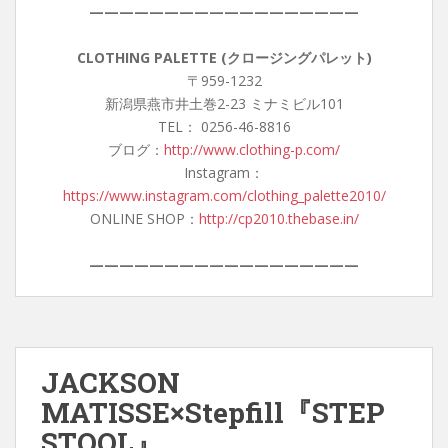
——————————————————
CLOTHING PALETTE (クロージングパレット)
〒959-1232
新潟県燕市井土巻2-23 ミナミビル101
TEL： 0256-46-8816
ブログ：
http://www.clothing-p.com/
Instagram：
https://www.instagram.com/clothing_palette2010/
ONLINE SHOP：
http://cp2010.thebase.in/
——————————————————
JACKSON
MATISSE×Stepfill『STEP
STOOL』