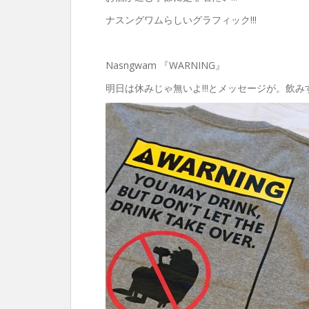
ナスングワムらしいグラフィック!!!
Nasngwam 『WARNING』
明日は休みじゃ無いよ!!!とメッセージが。飲みす