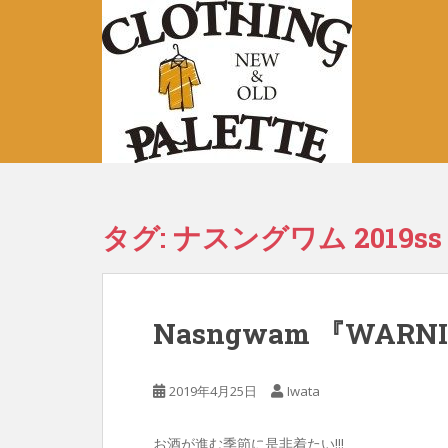
S
k
i
p
t
o
m
a
i
n
タグ:
ナスングワム 2019ss
c
o
n
t
Nasngwam 『WARN
e
n
t
2019年4月25日
Iwata
お酒が進む季節に是非着たい!!!