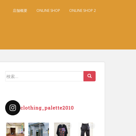
店舗概要
ONLINE SHOP
ONLINE SHOP 2
検
索:
clothing_palette2010