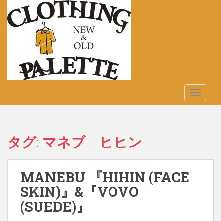
S
k
i
p
t
o
m
a
TOGGLE
i
n
c
o
タグ:
マネブ ヒヒン
n
t
e
MANEBU 『HIHIN (FACE
n
t
SKIN)』&『VOVO
(SUEDE)』