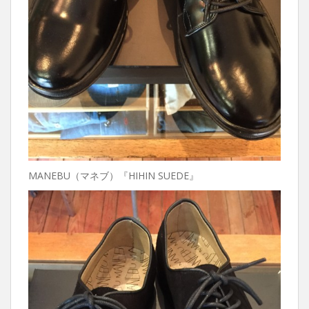
MANEBU（マネブ）『HIHIN SUEDE』