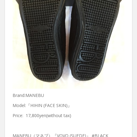
Brand:MANEBU
Model:『HIHIN (FACE SKIN)』
Price: 17,800yen(without tax)
MANEBU（マネブ）『VOVO (SUEDE)』 #BLACK