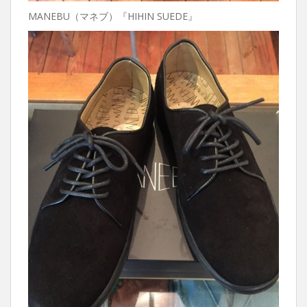
MANEBU（マネブ）『HIHIN SUEDE』