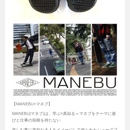
【MANEBU=マネブ】
MANEBU(マネブ)は、学ぶ×真似る＝マネブをテーマに遊
びと仕事の垣根を持たない
楽しむ事に貪欲な大人をイメージして作られたシューズブ