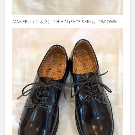
MANEBU（マネブ）『HIHIN (FACE SKIN)』 #BROWN