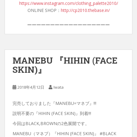
https://www.instagram.com/clothing_palette2010/
ONLINE SHOP：
http://cp2010.thebase.in/
——————————————————
MANEBU 『HIHIN (FACE
SKIN)』
2018年4月12日
Iwata
完売しておりました『MANEBU=マネブ』!!!
説明不要の『HIHIN (FACE SKIN)』到着!!!
今回はBLACK,BROWNの2色展開です。
MANEBU（マネブ）『HIHIN (FACE SKIN)』 #BLACK