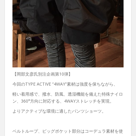
【岡部文彦氏別注企画第10弾】
今回のTYPE ACTIVE “4WAY”素材は強度を保ちながら、
軽い着用感で、撥水、防風、透湿機能を備えた特殊ナイロ
ン、360°方向に対応する、4WAYストレッチを実現。
よりアクティブな環境に適したパンツショーツ。
ベルトループ、ビッグポケット部分はコーデュラ素材を使