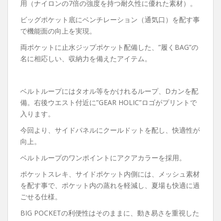
用（ナイロンの7倍の強度を持つ耐久性に優れた素材）。
ビッグポケット底にベンチレーション（通気口）を配す事
で機能面の向上を実現。
両ポケットに止水ジップポケット配備した、”履くBAG”の
名に相応しい、収納力を備えたアイテム。
ベルトループにはタオル等をかけれるループ、Dカンを配
備。右後ウエスト付近に”GEAR HOLIC”ロゴがプリントで
入ります。
今回より、サイドパネルにクールドットを配し、快適性が
向上。
ベルトループのワンポイントにアクアカラーを採用。
ポケットスレキ、サイドポケット内側には、メッシュ素材
を配す事で、ポケット内の蒸れを軽減し、夏場も快適に過
ごせる仕様。
BIG POCKETの利便性はそのままに、動き易さを重視した