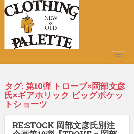
S
k
i
p
t
o
m
a
TOGGLE
i
n
c
o
タグ:
第10弾 トローブ×岡部文彦
n
氏×ギアホリック ビッグポケッ
t
e
トショーツ
n
t
RE:STOCK 岡部文彦氏別注