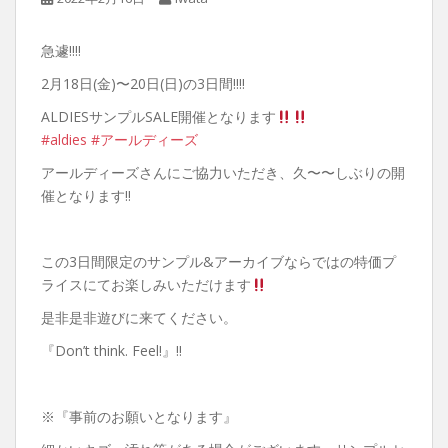
急遽‼︎‼︎
2月18日(金)〜20日(日)の3日間‼︎‼︎
ALDIESサンプルSALE開催となります
#aldies
#アールディーズ
アールディーズさんにご協力いただき、久〜〜しぶりの開
催となります‼︎
この3日間限定のサンプル&アーカイブならではの特価プ
ライスにてお楽しみいただけます
是非是非遊びに来てください。
『Don’t think. Feel!』‼︎
※『事前のお願いとなります』