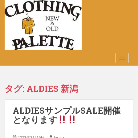
S
k
i
p
t
o
m
a
TOGGLE
i
n
c
o
タグ:
ALDIES 新潟
n
t
e
ALDIESサンプルSALE開催
n
t
となります
2022年2月16日
Iwata