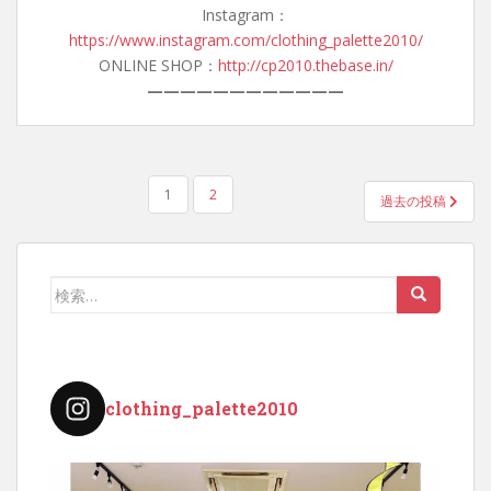
Instagram：
https://www.instagram.com/clothing_palette2010/
ONLINE SHOP：
http://cp2010.thebase.in/
————————————
投
1
2
過去の投稿
稿
の
ペ
検
ー
索:
ジ
送
り
clothing_palette2010