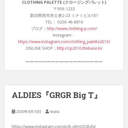
CLOTHING PALETTE (クロージングパレット)
〒959-1232
新潟県燕市井土巻2-23 ミナミビル101
TEL： 0256-46-8816
ブログ：
http://www.clothing-p.com/
Instagram：
https://www.instagram.com/clothing_palette2010/
ONLINE SHOP：
http://cp2010.thebase.in/
——————————————————
ALDIES『GRGR Big T』
2020年4月10日
Iwata
https://www.instagram.com/p/B-v0mQQBzhi/