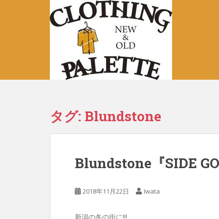
S
k
i
p
t
o
m
a
i
n
タグ:
Blundstone
c
o
n
t
Blundstone『SIDE 
e
n
t
2018年11月22日
Iwata
新潟の冬の街に!!!