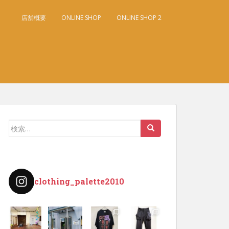
店舗概要
ONLINE SHOP
ONLINE SHOP 2
検
索:
clothing_palette2010