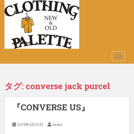
S
k
i
p
t
o
m
a
TOGGLE
i
n
c
o
タグ:
converse jack purcel
n
t
e
『CONVERSE US』
n
t
2019年6月25日
Iwata