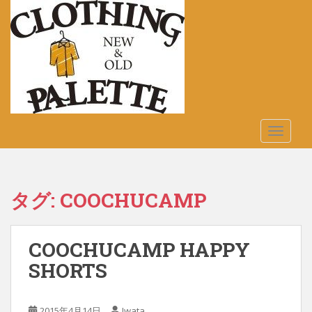
S
k
i
p
t
o
m
a
TOGGLE
i
n
c
o
タグ:
COOCHUCAMP
n
t
e
COOCHUCAMP HAPPY
n
t
SHORTS
2015年4月14日
Iwata