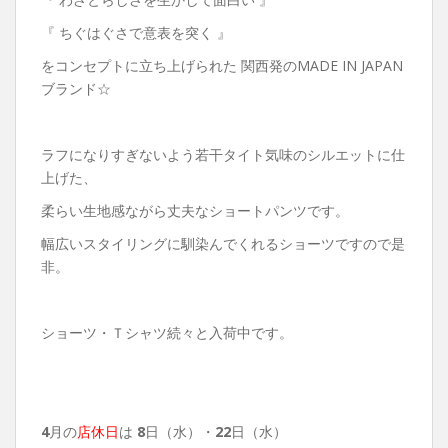
『 ちぐはぐさで意表を突く 』
をコンセプトに立ち上げられた 関西発のMADE IN JAPAN
ブランド☆
ラフになりすぎないよう若干タイト気味のシルエットに仕
上げた、
柔らい生地感ながら丈夫なショートパンツです。
幅広いスタイリングに馴染んでくれるショーツですので是
非。
ショーツ・Ｔシャツ続々と入荷中です。
4
月の
店休日
は
8
日（水）・
22
日（水）