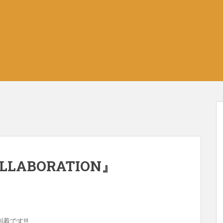
OLLABORATION』
です!!!