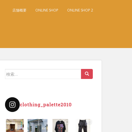
店舗概要
ONLINE SHOP
ONLINE SHOP 2
検
索:
clothing_palette2010