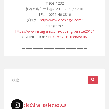
〒959-1232
新潟県燕市井土巻2-23 ミナミビル101
TEL： 0256-46-8816
ブログ：
http://www.clothing-p.com/
Instagram：
https://www.instagram.com/clothing_palette2010/
ONLINE SHOP：
http://cp2010.thebase.in/
——————————————————
検
索:
clothing_palette2010