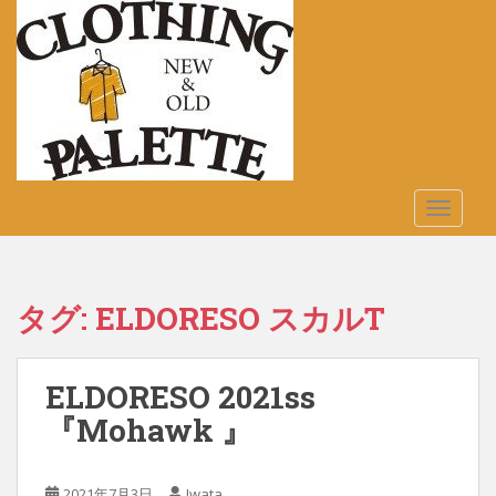
S
k
i
p
t
o
m
a
TOGGLE
i
n
c
o
タグ:
ELDORESO スカルT
n
t
e
ELDORESO 2021ss
n
t
『Mohawk 』
2021年7月3日
Iwata