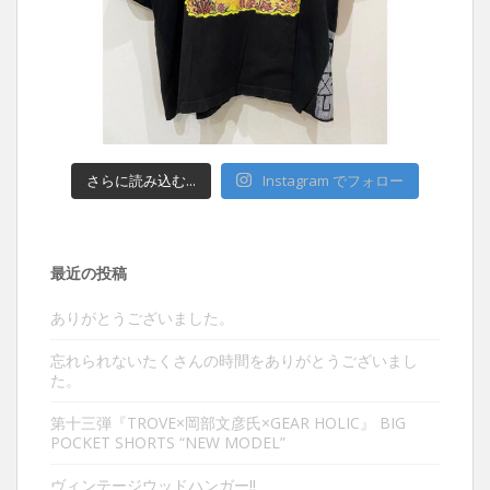
さらに読み込む...
Instagram でフォロー
最近の投稿
ありがとうございました。
忘れられないたくさんの時間をありがとうございまし
た。
第十三弾『TROVE×岡部文彦氏×GEAR HOLIC』 BIG
POCKET SHORTS “NEW MODEL”
ヴィンテージウッドハンガー‼︎