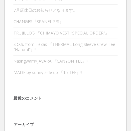
7月店休日のお知らせとなります。
CHANGES『3PANEL S/S』
TRUJILLO’S 『CHIMAYO VEST “SPECIAL ORDER”』
S.O.S. from Texas 『THERMAL Long Sleeve Crew Tee
“Natural”』‼︎
Nasngwam×JAVARA 『CANYON TEE』‼︎
MADE by sunny side up 『15 TEE』‼︎
最近のコメント
アーカイブ