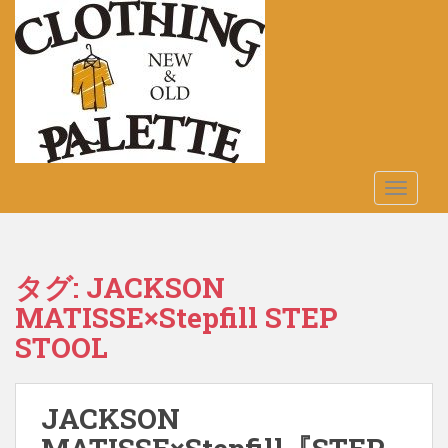
S
k
i
p
t
o
m
a
TOGGLE
i
n
c
o
タグ:
JACKSON
n
MATISSE×Stepfill STEP
t
e
STOOL
n
t
JACKSON