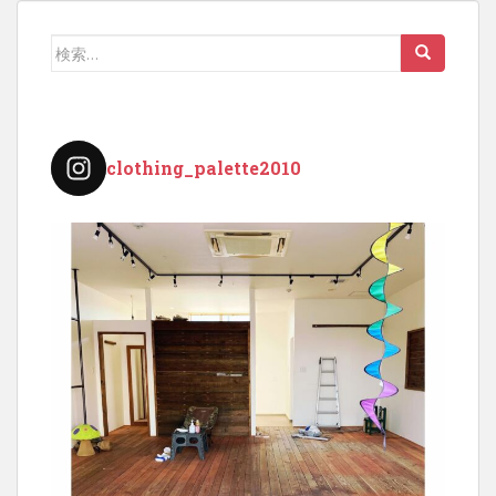
検
索:
clothing_palette2010