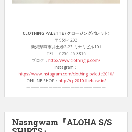
——————————————————
CLOTHING PALETTE (クロージングパレット)
〒959-1232
新潟県燕市井土巻2-23 ミナミビル101
TEL： 0256-46-8816
ブログ：
http://www.clothing-p.com/
Instagram：
https://www.instagram.com/clothing_palette2010/
ONLINE SHOP：
http://cp2010.thebase.in/
——————————————————
Nasngwam『ALOHA S/S
SHIRTS』