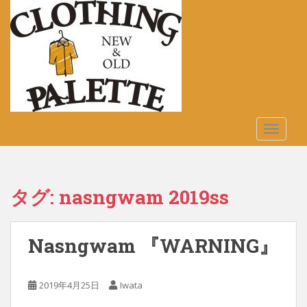
S
k
i
p
t
o
m
a
TOGGLE
i
n
c
o
タグ:
nasngwam 2019ss
n
t
e
Nasngwam 『WARNING』
n
t
2019年4月25日
Iwata