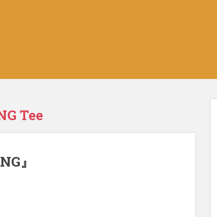
G Tee
ING』