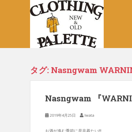
S
k
i
p
t
o
m
a
i
n
タグ:
Nasngwam WARNIN
c
o
n
t
Nasngwam 『WARN
e
n
t
2019年4月25日
Iwata
お酒が進む季節に是非着たい!!!