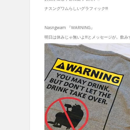
ナスングワムらしいグラフィック!!!
Nasngwam 『WARNING』
明日は休みじゃ無いよ!!!とメッセージが。飲みす