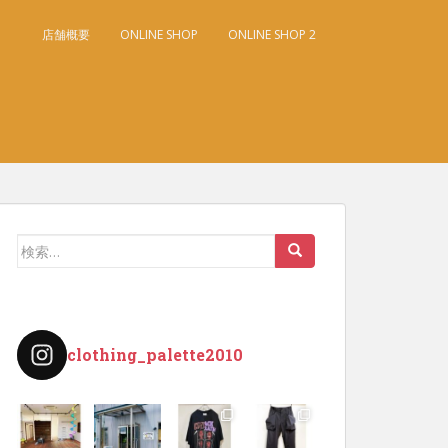
店舗概要
ONLINE SHOP
ONLINE SHOP 2
検
索:
clothing_palette2010