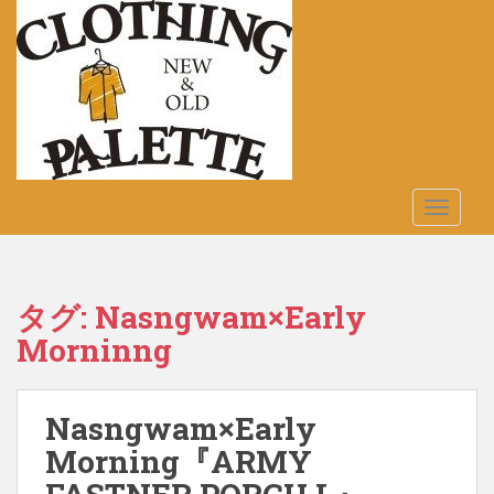
S
k
i
p
t
o
m
a
TOGGLE
i
n
c
o
タグ:
Nasngwam×Early
n
Morninng
t
e
n
t
Nasngwam×Early
Morning『ARMY