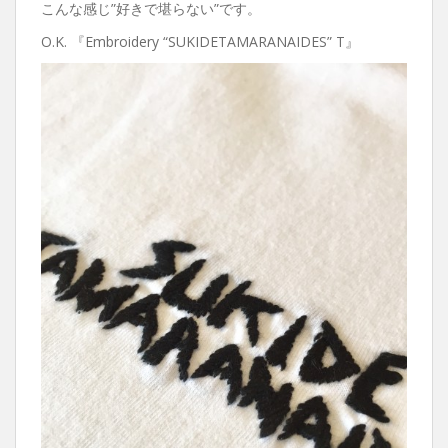
こんな感じ”好きで堪らない”です。
O.K. 『Embroidery “SUKIDETAMARANAIDES” T』