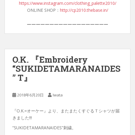
https://www.instagram.com/clothing_palette2010/
ONLINE SHOP：
http://cp2010.thebase.in/
——————————————————
O.K. 『Embroidery
“SUKIDETAMARANAIDES
” T』
2018年6月20日
Iwata
『O.K.=オーケー』より、またまたくすぐるＴシャツが届
きました!!!
“SUKIDETAMARANAIDES”刺繍。