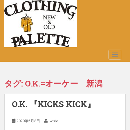
S
k
i
p
t
o
m
a
TOGGLE
i
n
c
o
タグ:
O.K.=オーケー 新潟
n
t
e
O.K. 『KICKS KICK』
n
t
2020年5月8日
Iwata