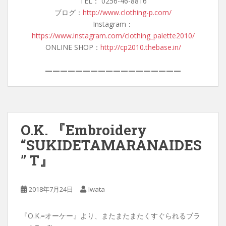
TEL： 0256-46-8816
ブログ：
http://www.clothing-p.com/
Instagram：
https://www.instagram.com/clothing_palette2010/
ONLINE SHOP：
http://cp2010.thebase.in/
——————————————————
O.K. 『Embroidery
“SUKIDETAMARANAIDES
” T』
2018年7月24日
Iwata
『O.K.=オーケー』より、またまたまたくすぐられるブラ