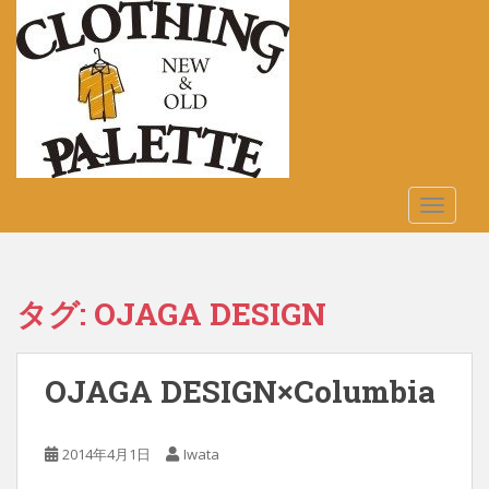
S
k
i
p
t
o
m
a
TOGGLE
i
n
c
o
タグ:
OJAGA DESIGN
n
t
e
OJAGA DESIGN×Columbia
n
t
2014年4月1日
Iwata