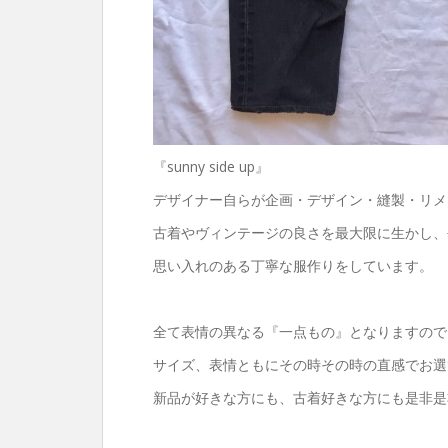
『sunny side up』
デザイナー自らが企画・デザイン・縫製・リメ
古着やヴィンテージの良さを最大限に生かし、
思い入れのある丁寧な服作りをしています。
全て表情の異なる『一点もの』となりますので
サイズ、表情ともにその時その時の直感でお選
新品が好きな方にも、古着好きな方にも是非是