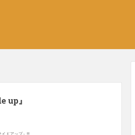
de up』
ーサイドアップ』!!!