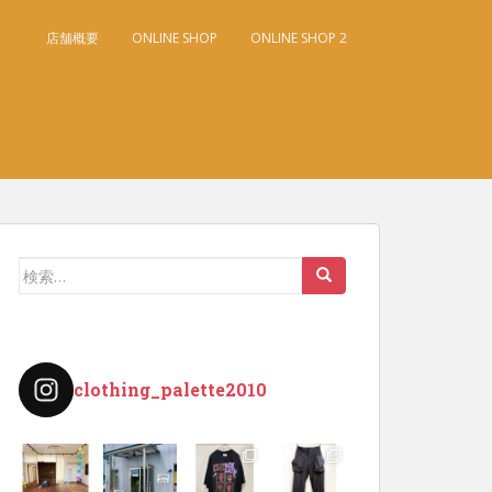
店舗概要
ONLINE SHOP
ONLINE SHOP 2
検
索:
clothing_palette2010