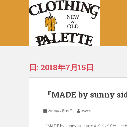
S
k
i
p
t
o
m
a
i
n
日:
2018年7月15日
c
o
n
t
『MADE by sunny si
e
n
t
2018年7月15日
Iwata
『MADE by sunny side up=メイドバイサニ