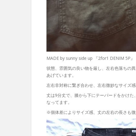
MADE by sunny side up 『2for1 DENIM 5P』
状態、雰囲気の良い物を厳し、
左右色落ちの異な
あげています。
左右非対称に繋ぎ合わせ、左右微妙なサイズ感
丈は9分丈で、膝から下にテーパードをかけた
なってます。
※個体差によりサイズ感、丈の左右の長さも微