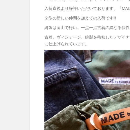
入荷直後より好評いただいております、『MADE by 
２型の新しい仲間を加えての入荷です!!!
縫製は岡山で行い、一点一点古着の異なる個性
古着、ヴィンテージ、縫製を熟知したデザイナ
に仕上げられています。