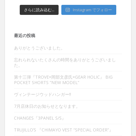
さらに読み込む...
Instagram でフォロー
最近の投稿
ありがとうございました。
忘れられないたくさんの時間をありがとうございまし
た。
第十三弾『TROVE×岡部文彦氏×GEAR HOLIC』 BIG
POCKET SHORTS “NEW MODEL”
ヴィンテージウッドハンガー‼︎
7月店休日のお知らせとなります。
CHANGES『3PANEL S/S』
TRUJILLO’S 『CHIMAYO VEST “SPECIAL ORDER”』