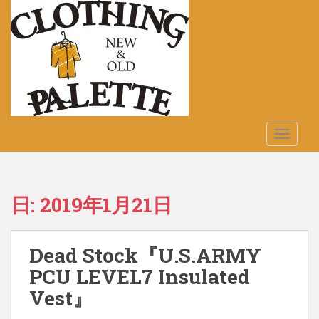
S
k
i
p
t
o
m
a
TOGGLE
i
n
c
o
日:
2019年1月21日
n
t
e
Dead Stock『U.S.ARMY
n
t
PCU LEVEL7 Insulated
Vest』