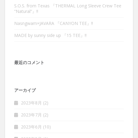
S.O.S. from Texas 『THERMAL Long Sleeve Crew Tee
“Natural”』‼︎
Nasngwam×JAVARA 『CANYON TEE』‼︎
MADE by sunny side up 『15 TEE』‼︎
最近のコメント
アーカイブ
2023年8月
(2)
2023年7月
(2)
2023年6月
(10)