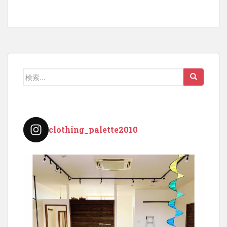
検
索:
clothing_palette2010