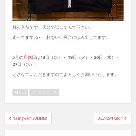
極少入荷です。店頭で試してみて下さい。
走ってますね～。枠をいい具合にはみ出してます。
5
月の
店休日
は
13
日（水）・
19
日（火）・
20
日（水）・
27
日（水）。
とさせていただきますのでよろしくお願いいたします。
ALDIES
アールディーズ
投
Nasngwam SUMMER
ALDIES×Fluton.
稿
ナ