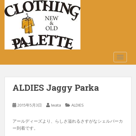
S
k
i
p
t
o
m
a
TOGGLE
i
n
c
o
ALDIES Jaggy Parka
n
t
e
2015年5月3日
Iwata
ALDIES
n
t
アールディーズより、らしさ溢れるさすがなシェルパーカ
ー到着です。