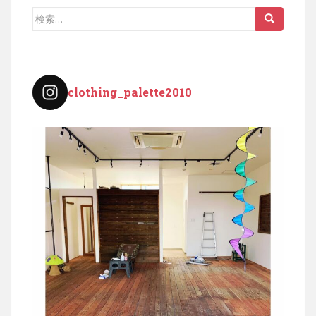
ビ
検
ゲ
索:
ー
シ
ョ
clothing_palette2010
ン