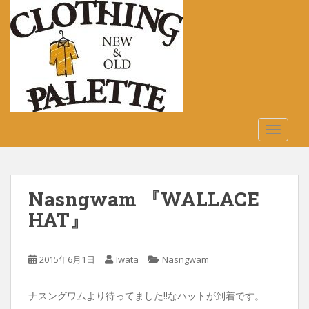
S
k
i
p
t
o
m
a
TOGGLE
i
n
c
o
Nasngwam 『WALLACE
n
t
HAT』
e
n
2015年6月1日
Iwata
Nasngwam
t
ナスングワムより待ってました!!なハットが到着です。