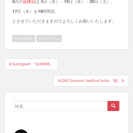
6
月の
店休日
は
3
日（水）・
10
日（水）・
20
日（土）。
17
日（水）を
18
時閉店。
とさせていただきますのでよろしくお願いいたします。
Nasngwam
ナスングワム
投
Nasngwam 『SUMMER』
稿
ナ
ALDIES Souvenir Swallow Socks 『燕』
ビ
ゲ
ー
検
シ
索:
ョ
ン