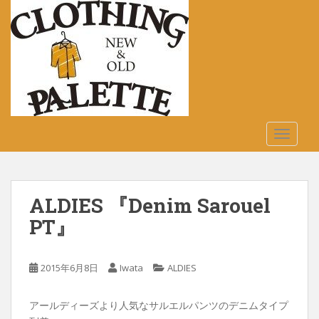
S
k
i
p
t
o
m
a
TOGGLE
i
n
c
o
ALDIES 『Denim Sarouel
n
t
PT』
e
n
2015年6月8日
Iwata
ALDIES
t
アールディーズより人気なサルエルパンツのデニムタイプ