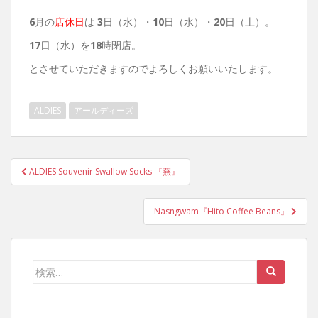
6
月の
店休日
は
3
日（水）・
10
日（水）・
20
日（土）。
17
日（水）を
18
時閉店。
とさせていただきますのでよろしくお願いいたします。
ALDIES
アールディーズ
投
ALDIES Souvenir Swallow Socks 『燕』
稿
ナ
Nasngwam『Hito Coffee Beans』
ビ
ゲ
ー
検
シ
索:
ョ
ン