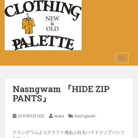
S
k
i
p
t
o
m
a
TOGGLE
i
n
c
o
Nasngwam 『HIDE ZIP
n
t
PANTS』
e
n
2015年6月16日
Iwata
Nasngwam
t
ナスングワムよりクラフト感あふれるハイドジップパンツ