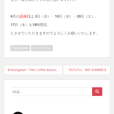
6
月の
店休日
は
3
日（水）・
10
日（水）・
20
日（土）。
17
日（水）を
18
時閉店。
とさせていただきますのでよろしくお願いいたします。
Nasngwam
ナスングワム
投
Nasngwam『Hito Coffee Beans』
『RoToTo』 MID SUMMER
稿
ナ
ビ
検
ゲ
索:
ー
シ