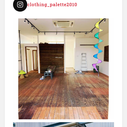
ョ
clothing_palette2010
ン