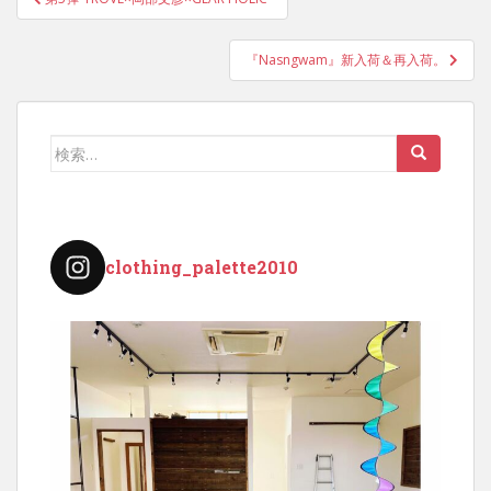
稿
ナ
『Nasngwam』新入荷＆再入荷。
ビ
ゲ
ー
検
シ
索:
ョ
ン
clothing_palette2010