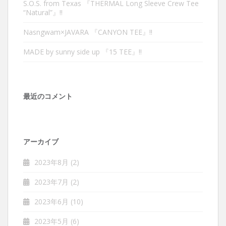
S.O.S. from Texas 『THERMAL Long Sleeve Crew Tee
“Natural”』‼︎
Nasngwam×JAVARA 『CANYON TEE』‼︎
MADE by sunny side up 『15 TEE』‼︎
最近のコメント
アーカイブ
2023年8月
(2)
2023年7月
(2)
2023年6月
(10)
2023年5月
(6)