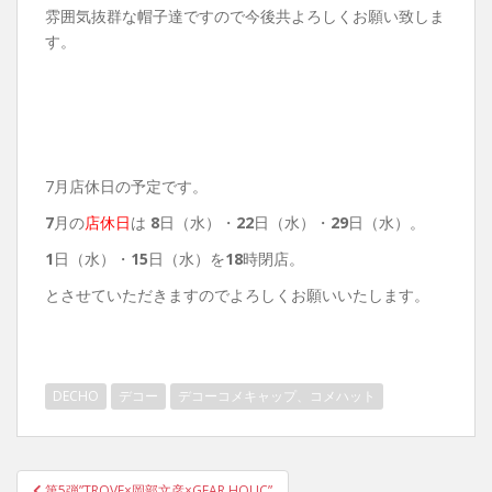
雰囲気抜群な帽子達ですので今後共よろしくお願い致しま
す。
7月店休日の予定です。
7
月の
店休日
は
8
日（水）・
22
日（水）・
29
日（水）。
1
日（水）・
15
日（水）を
18
時閉店。
とさせていただきますのでよろしくお願いいたします。
DECHO
デコー
デコーコメキャップ、コメハット
投
第5弾”TROVE×岡部文彦×GEAR HOLIC”