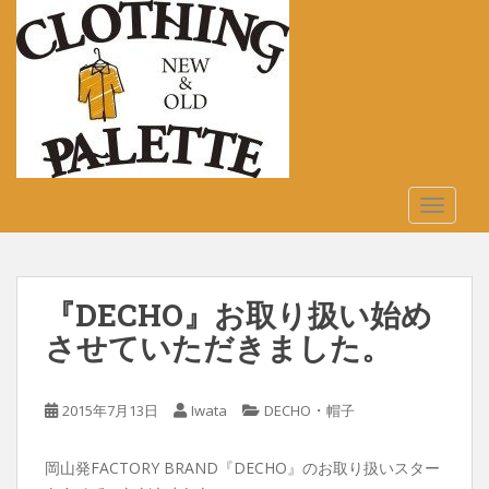
S
k
i
p
t
o
m
a
TOGGLE
i
n
c
o
『DECHO』お取り扱い始め
n
t
させていただきました。
e
n
・
2015年7月13日
Iwata
DECHO
帽子
t
岡山発FACTORY BRAND『DECHO』のお取り扱いスター