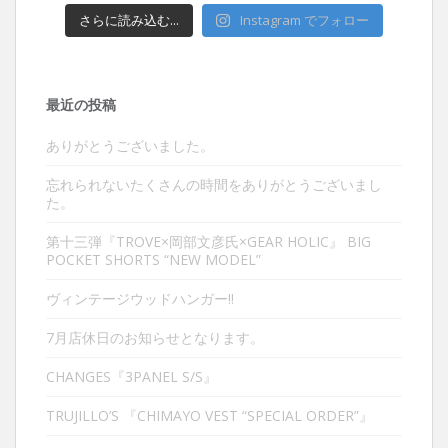
さらに読み込む...
Instagram でフォロー
最近の投稿
ありがとうございました。
忘れられないたくさんの時間をありがとうございまし
た。
第十三弾『TROVE×岡部文彦氏×GEAR HOLIC』 BIG
POCKET SHORTS “NEW MODEL”
ヴィンテージウッドハンガー‼︎
7月店休日のお知らせとなります。
CHANGES『3PANEL S/S』
TRUJILLO’S 『CHIMAYO VEST “SPECIAL ORDER”』