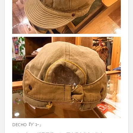
DECHO『ﾃﾞｺｰ』