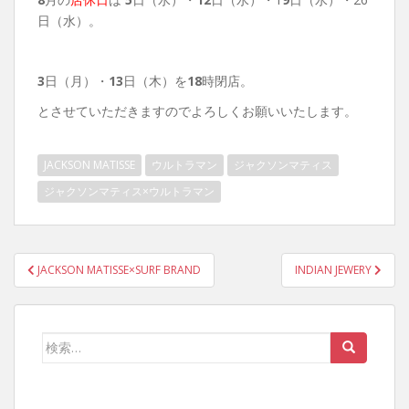
日（水）。
3
日（月）・
13
日（木）を
18
時閉店。
とさせていただきますのでよろしくお願いいたします。
JACKSON MATISSE
ウルトラマン
ジャクソンマティス
ジャクソンマティス×ウルトラマン
投
JACKSON MATISSE×SURF BRAND
INDIAN JEWERY
稿
ナ
ビ
検
ゲ
索:
ー
シ