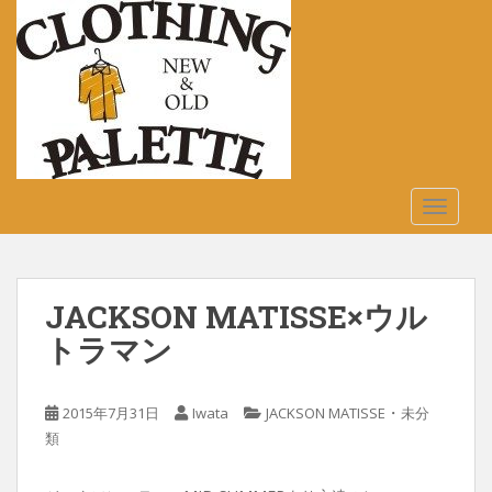
S
k
i
p
t
o
m
a
TOGGLE
i
n
c
o
JACKSON MATISSE×ウル
n
t
トラマン
e
n
・
2015年7月31日
Iwata
JACKSON MATISSE
未分
t
類