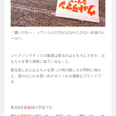
『嫌いだわ～』っていう人の方がはるかに少ない永遠のヒ
ーロー。
ジャクソンマティスの服達は着るのはもちろんですが、お
もちゃを買う感覚に似ているな～と。
着る楽しみとおもちゃを買った時の嬉しさが同時に味わ
え、昔のなにかを思い出させてくれる素敵なブランドで
す。
来月8月
店休日
の予定です。
8
月の
店休日
は
5
日（水）・
12
日（水）・1
9
日（水）・26