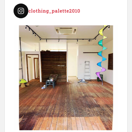
ョ
clothing_palette2010
ン