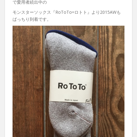
で愛用者続出中の
モンスターソックス『RoToTo=ロトト』より2015AWも
ばっちり到着です。