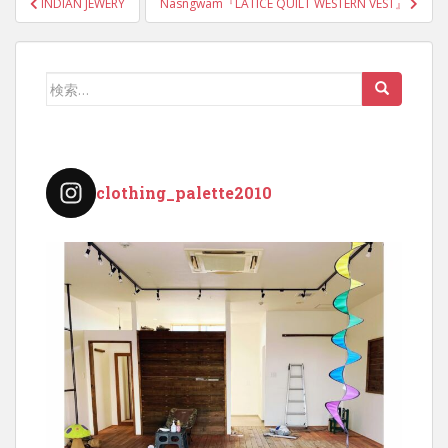
INDIAN JEWERY
Nasngwam『LATICE QUILT WESTERN VEST』
稿
ナ
ビ
検
ゲ
索:
ー
シ
ョ
clothing_palette2010
ン