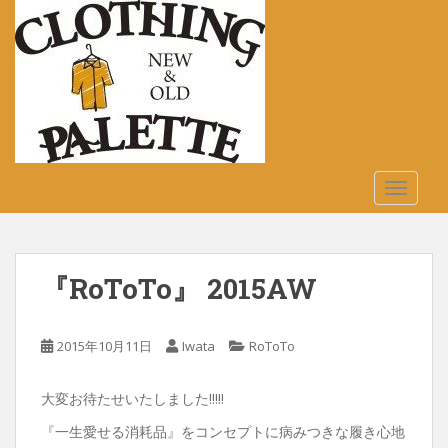
S
k
i
p
t
o
m
a
TOGGLE
i
n
c
o
『RoToTo』 2015AW
n
t
e
2015年10月11日
Iwata
RoToTo
n
t
大変お待たせいたしました!!!!!
『一生愛せる消耗品』をコンセプトに病みつきな履き心地