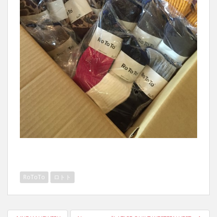
RoToTo
ロトト
投