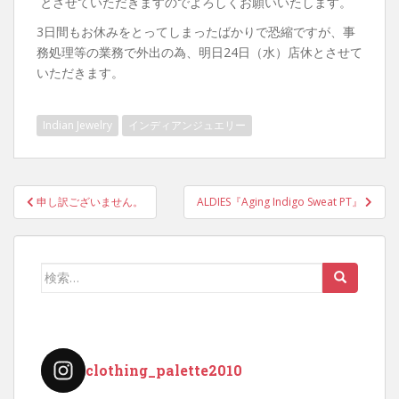
とさせていただきますのでよろしくお願いいたします。
3日間もお休みをとってしまったばかりで恐縮ですが、事
務処理等の業務で外出の為、明日24日（水）店休とさせて
いただきます。
Indian Jewelry
インディアンジュエリー
投
申し訳ございません。
ALDIES『Aging Indigo Sweat PT』
稿
ナ
ビ
検
ゲ
索:
ー
シ
ョ
clothing_palette2010
ン