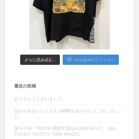
さらに読み込む...
Instagram でフォロー
最近の投稿
ありがとうございました。
忘れられないたくさんの時間をありがとうございまし
た。
第十三弾『TROVE×岡部文彦氏×GEAR HOLIC』 BIG
POCKET SHORTS “NEW MODEL”