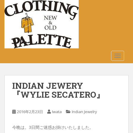
S
k
i
p
t
o
m
a
TOGGLE
i
n
c
o
INDIAN JEWERY
n
t
『WYLIE SECATERO』
e
n
2016年2月23日
Iwata
Indian Jewelry
t
今晩は。3日間ご迷惑お掛けいたしました。