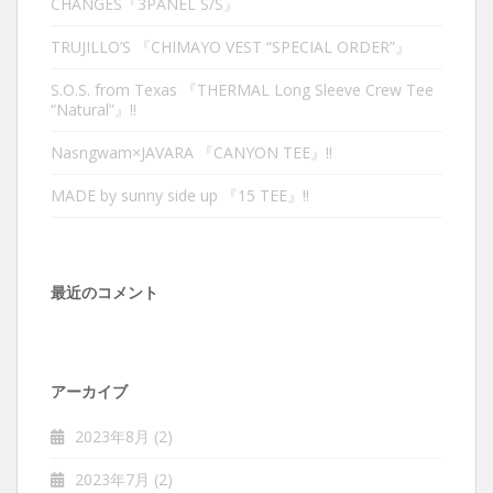
CHANGES『3PANEL S/S』
TRUJILLO’S 『CHIMAYO VEST “SPECIAL ORDER”』
S.O.S. from Texas 『THERMAL Long Sleeve Crew Tee
“Natural”』‼︎
Nasngwam×JAVARA 『CANYON TEE』‼︎
MADE by sunny side up 『15 TEE』‼︎
最近のコメント
アーカイブ
2023年8月
(2)
2023年7月
(2)