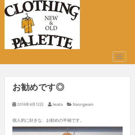
S
k
i
p
t
o
m
a
TOGGLE
i
n
c
o
お勧めです◎
n
t
e
2016年4月12日
Iwata
Nasngwam
n
t
個人的に好きな、お勧めの半袖です。