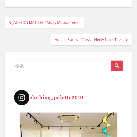
投
JACKSON MATISSE『Micky Mouse Tee』
稿
ナ
August Roots『Classic Henly Neck Tee』
ビ
ゲ
ー
検
シ
索:
ョ
ン
clothing_palette2010