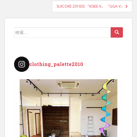
ナ
SUICOKE 2016SS 『KISEE-V』 『GGA-V』
ビ
ゲ
ー
検
シ
索:
ョ
ン
clothing_palette2010