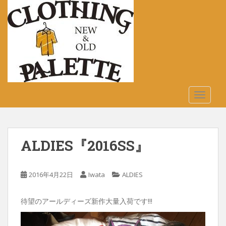
S
k
i
p
t
o
m
a
TOGGLE
i
n
c
o
ALDIES『2016SS』
n
t
e
2016年4月22日
Iwata
ALDIES
n
t
待望のアールディーズ新作大量入荷です!!!