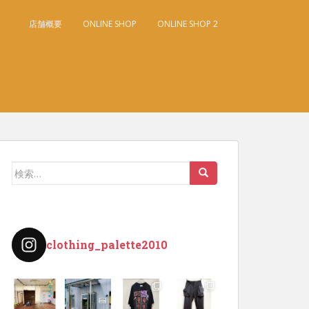
店舗概要
ONLINE SHOP
ONLINE SHOP 2
検
索:
clothing_palette2010