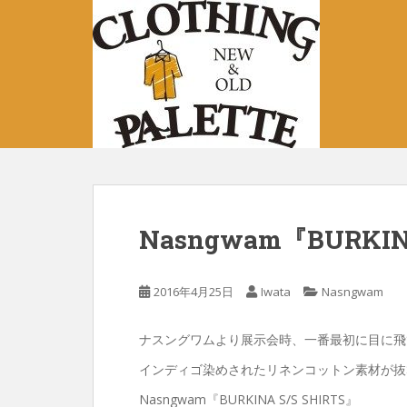
S
k
i
p
t
o
m
a
i
n
c
Nasngwam『BURKINA
o
n
t
2016年4月25日
Iwata
Nasngwam
e
n
ナスングワムより展示会時、一番最初に目に飛び
t
インディゴ染めされたリネンコットン素材が抜
Nasngwam『BURKINA S/S SHIRTS』