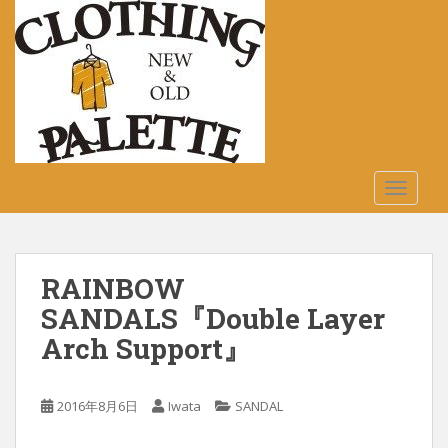
S
k
i
p
t
o
m
a
TOGGLE
i
n
c
o
RAINBOW
n
t
SANDALS『Double Layer
e
Arch Support』
n
t
2016年8月6日
Iwata
SANDAL