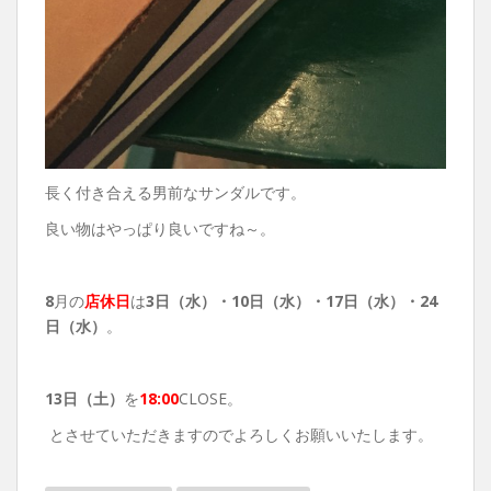
長く付き合える男前なサンダルです。
良い物はやっぱり良いですね～。
8
月の
店休日
は
3日（水）・10
日（水）・17日（水）・24
日（水）
。
13
日（土）
を
18:00
CLOSE。
とさせていただきますのでよろしくお願いいたします。