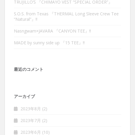
TRUJILLO’S 『CHIMAYO VEST “SPECIAL ORDER”』
S.O.S. from Texas 『THERMAL Long Sleeve Crew Tee
“Natural”』‼︎
Nasngwam×JAVARA 『CANYON TEE』‼︎
MADE by sunny side up 『15 TEE』‼︎
最近のコメント
アーカイブ
2023年8月
(2)
2023年7月
(2)
2023年6月
(10)