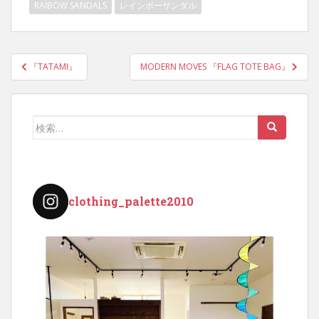
RAIBOW SANDALS
レインボーサンダル
投
『TATAMI』
MODERN MOVES 『FLAG TOTE BAG』
稿
ナ
ビ
検
ゲ
索:
ー
シ
ョ
clothing_palette2010
ン