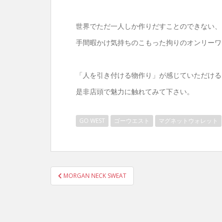
世界でただ一人しか作りだすことのできない、
手間暇かけ気持ちのこもった拘りのオンリーワ
「人を引き付ける物作り」が感じていただける
是非店頭で魅力に触れてみて下さい。
GO WEST
ゴーウエスト
マグネットウォレット
投
MORGAN NECK SWEAT
稿
ナ
ビ