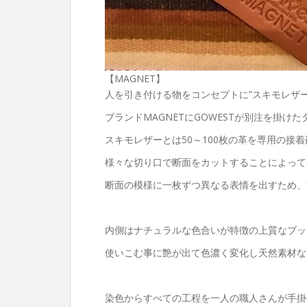
【MAGNET】
人を引き付ける物をコンセプトに”スキモレザ
ブランドMAGNETにGOWESTが別注を掛け
スキモレザーとは50～100枚の革を専用の接
様々な切り口で断面をカットすることによって
断面の模様に一枚ずつ異なる表情を出すため、
内側はナチュラルな色合いが特徴の上質なブッ
使いこむ事に艶が出て色濃く変化し天然素材な
染色からすべての工程を一人の職人さんが手掛