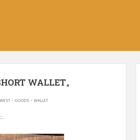
SHORT WALLET。
・
・
 WEST
GOODS
WALLET
た。
】