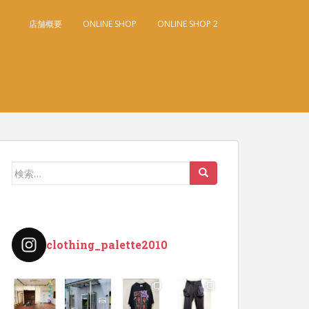
店舗概要
ONLINE SHOP
ONLINE SHOP 2
検
索:
clothing_palette2010