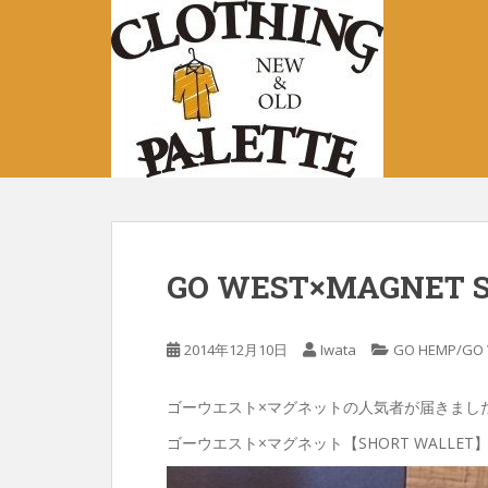
S
k
i
p
t
o
m
a
i
n
c
GO WEST×MAGNET 
o
n
t
2014年12月10日
Iwata
GO HEMP/GO
e
n
ゴーウエスト×マグネットの人気者が届きまし
t
ゴーウエスト×マグネット【SHORT WALLET