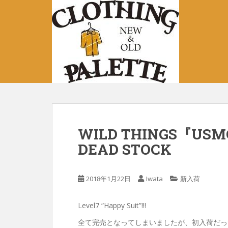
S
k
i
p
t
o
m
a
i
n
c
WILD THINGS『USMC 
o
DEAD STOCK
n
t
e
2018年1月22日
Iwata
新入荷
n
t
Level7 “Happy Suit”!!!
全て完売となってしまいましたが、初入荷だっ