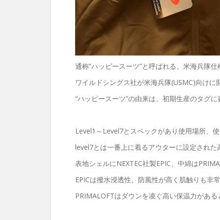
通称”ハッピースーツ”と呼ばれる、米海兵隊仕様のECWCS
ワイルドシングス社が米海兵隊(USMC)向け
“ハッピースーツ”の由来は、初期生産のタグ
Level1～Level7とスペックがあり使用場所
level7とは一番上に着るアウターに設定され
表地シェルにNEXTEC社製EPIC、中綿はPRIM
EPICは撥水浸透性、防風性が高く肌触りも非
PRIMALOFTはダウンを凌ぐ高い保温力があ