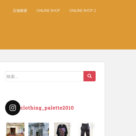
店舗概要
ONLINE SHOP
ONLINE SHOP 2
検
索:
clothing_palette2010