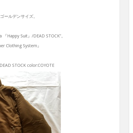
。ゴールデンサイズ。
ka 『Happy Suit』/DEAD STOCK”。
 Clothing System』
』DEAD STOCK color:COYOTE