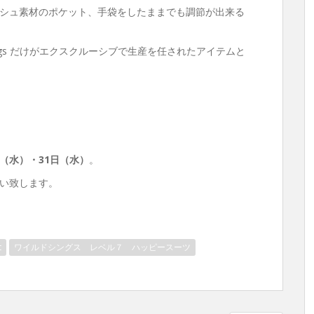
シュ素材のポケット、手袋をしたままでも調節が出来る
ild Things だけがエクスクルーシブで生産を任されたアイテムと
日（水）・31日（水）
。
い致します。
t
ワイルドシングス レベル７ ハッピースーツ