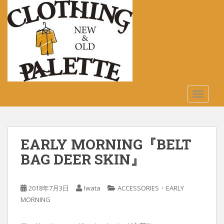
S
k
i
p
t
o
m
a
TOGGLE
i
n
c
o
EARLY MORNING『BELT
n
t
BAG DEER SKIN』
e
n
・
2018年7月3日
Iwata
ACCESSORIES
EARLY
t
MORNING