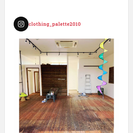
ー
シ
ョ
clothing_palette2010
ン