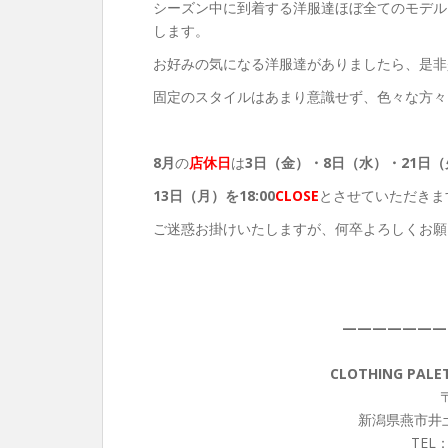
シーズン中に到着する洋服達ほぼ全てのモデル
します。
お好みの気になる洋服達がありましたら、是非
固定のスタイルはあまり意識せず、色々な方々
8月
の
店休日
は
3日（金）・8
日（水）・21日（
13
日（月）を18:00
CLOSE
とさせていただきま
ご迷惑お掛けいたしますが、何卒よろしくお願
———————
CLOTHING PA
〒
新潟県燕市井土
TEL：