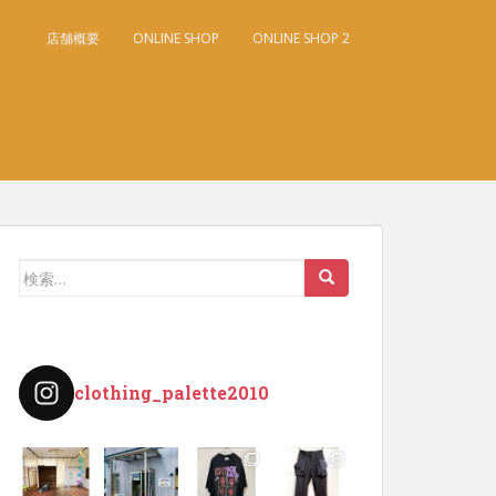
店舗概要
ONLINE SHOP
ONLINE SHOP 2
検
索:
clothing_palette2010