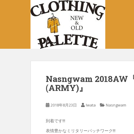
S
k
i
p
t
o
m
a
i
n
c
Nasngwam 2018AW『
o
(ARMY)』
n
t
e
2018年8月23日
Iwata
Nasngwam
n
t
到着です!!!
表情豊かなミリタリーパッチワーク!!!