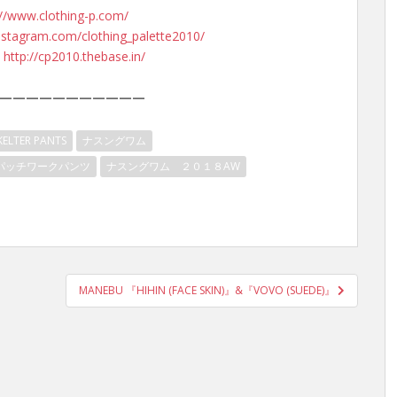
://www.clothing-p.com/
nstagram.com/clothing_palette2010/
：
http://cp2010.thebase.in/
———————————
ELTER PANTS
ナスングワム
パッチワークパンツ
ナスングワム ２０１８AW
MANEBU 『HIHIN (FACE SKIN)』&『VOVO (SUEDE)』