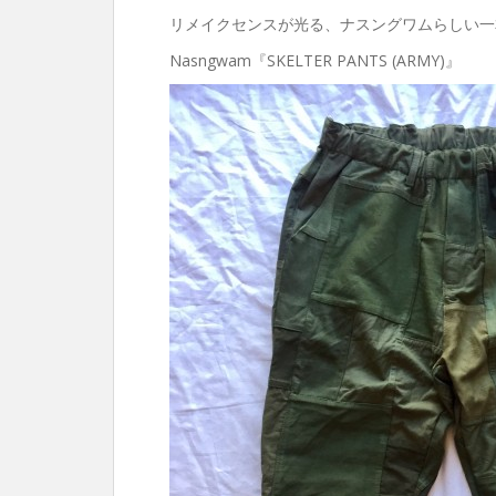
リメイクセンスが光る、ナスングワムらしい一
Nasngwam『SKELTER PANTS (ARMY)』