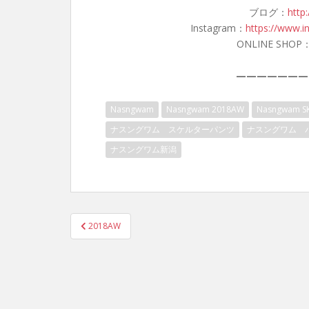
ブログ：
http
Instagram：
https://www.i
ONLINE SHOP
———————
Nasngwam
Nasngwam 2018AW
Nasngwam SK
ナスングワム スケルターパンツ
ナスングワム 
ナスングワム新潟
投
2018AW
稿
ナ
ビ
ゲ