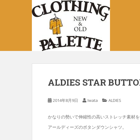
S
k
i
p
t
o
m
a
i
n
c
ALDIES STAR BUTT
o
n
t
2014年8月9日
Iwata
ALDIES
e
n
かなりの勢いで伸縮性の高いストレッチ素材を
t
アールディーズのボタンダウンシャツ。