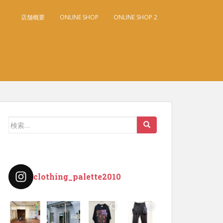
店舗概要
ONLINE SHOP
ONLINE SHOP 2
検
索:
clothing_palette2010