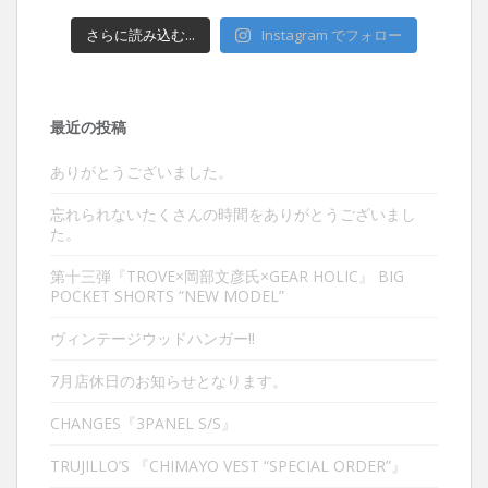
さらに読み込む...
Instagram でフォロー
最近の投稿
ありがとうございました。
忘れられないたくさんの時間をありがとうございまし
た。
第十三弾『TROVE×岡部文彦氏×GEAR HOLIC』 BIG
POCKET SHORTS “NEW MODEL”
ヴィンテージウッドハンガー‼︎
7月店休日のお知らせとなります。
CHANGES『3PANEL S/S』
TRUJILLO’S 『CHIMAYO VEST “SPECIAL ORDER”』