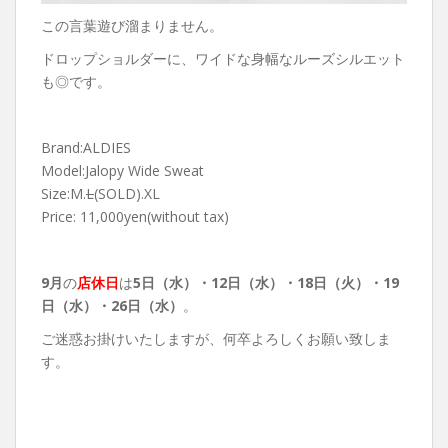
この言葉遊び溜まりません。
ドロップショルダーに、ワイドな身幅なルーズシルエット
も◎です。
Brand:ALDIES
Model:Jalopy Wide Sweat
Size:M.
L
(SOLD).XL
Price: 11,000yen(without tax)
9月
の
店休日
は
5日（水）・12
日（水）・18日（火）・19
日（水）・26
日（水）
。
ご迷惑お掛けいたしますが、何卒よろしくお願い致しま
す。