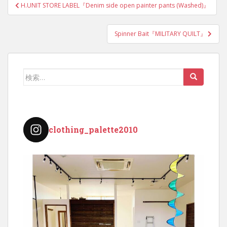
投
H.UNIT STORE LABEL『Denim side open painter pants (Washed)』
稿
ナ
Spinner Bait『MILITARY QUILT』
ビ
ゲ
ー
検
シ
索:
ョ
ン
clothing_palette2010