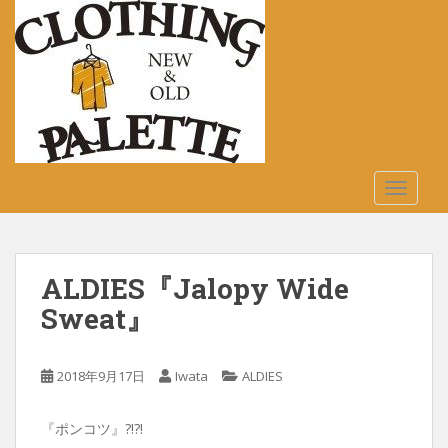
S
k
i
p
t
o
m
a
TOGGLE
i
n
c
o
ALDIES『Jalopy Wide
n
t
Sweat』
e
n
2018年9月17日
Iwata
ALDIES
t
『ポンコツ』?!?!