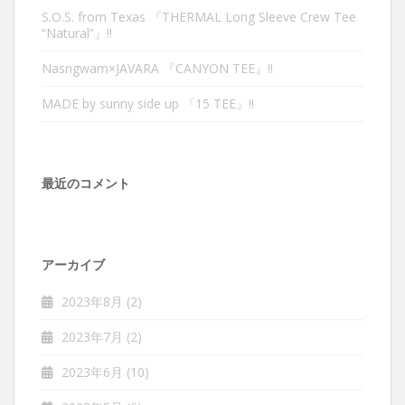
S.O.S. from Texas 『THERMAL Long Sleeve Crew Tee
“Natural”』‼︎
Nasngwam×JAVARA 『CANYON TEE』‼︎
MADE by sunny side up 『15 TEE』‼︎
最近のコメント
アーカイブ
2023年8月
(2)
2023年7月
(2)
2023年6月
(10)