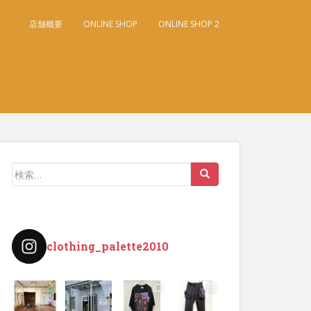
店舗概要
ONLINE SHOP
ONLINE SHOP 2
検
索:
clothing_palette2010