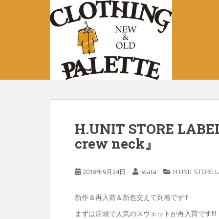
S
k
i
p
t
o
m
a
i
n
c
H.UNIT STORE LABE
o
crew neck』
n
t
e
2018年9月24日
Iwata
H.UNIT STORE 
n
t
新作＆再入荷＆新色交えて到着です!!!
まずは店頭で人気のスウェットが再入荷です!!!