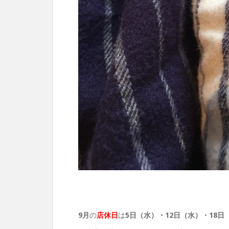
9月
の
店休日
は
5日（水）・12
日（水）・18日