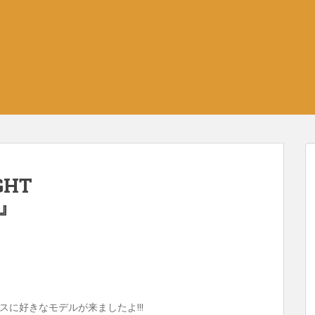
GHT
）』
に好きなモデルが来ましたよ!!!