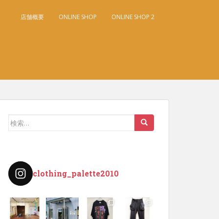
店舗概要
ONLINE SHOP
ONLINE SHOP 2
検
索:
clothing_palette2010