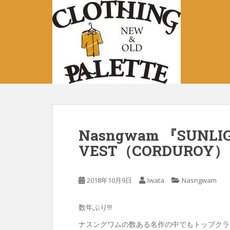
S
k
i
p
t
o
m
a
i
n
c
Nasngwam 『SUNLI
o
VEST（CORDUROY
n
t
e
2018年10月9日
Iwata
Nasngwam
n
t
数年ぶり!!!
ナスングワムの数ある名作の中でもトップクラス