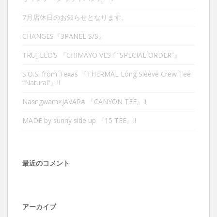
7月店休日のお知らせとなります。
CHANGES『3PANEL S/S』
TRUJILLO’S 『CHIMAYO VEST “SPECIAL ORDER”』
S.O.S. from Texas 『THERMAL Long Sleeve Crew Tee
“Natural”』‼︎
Nasngwam×JAVARA 『CANYON TEE』‼︎
MADE by sunny side up 『15 TEE』‼︎
最近のコメント
アーカイブ