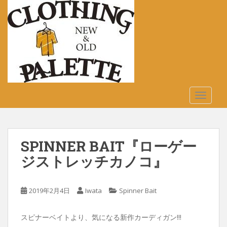
S
k
i
p
t
o
m
a
TOGGLE
i
n
c
o
SPINNER BAIT『ローゲー
n
t
ジストレッチカノコ』
e
n
2019年2月4日
Iwata
Spinner Bait
t
スピナーベイトより、気になる新作カーディガン!!!