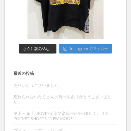
さらに読み込む...
Instagram でフォロー
最近の投稿
ありがとうございました。
忘れられないたくさんの時間をありがとうございまし
た。
第十三弾『TROVE×岡部文彦氏×GEAR HOLIC』 BIG
POCKET SHORTS “NEW MODEL”
ヴィンテージウッドハンガー‼︎