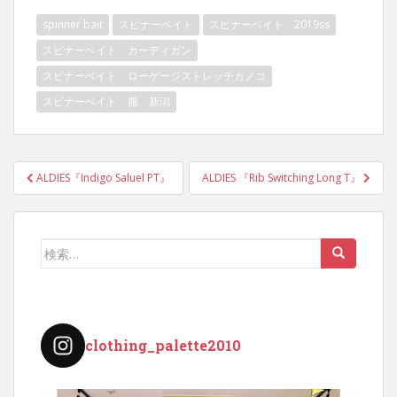
spinner bait
スピナーベイト
スピナーベイト 2019ss
スピナーベイト カーディガン
スピナーベイト ローゲージストレッチカノコ
スピナーベイト 服 新潟
投
ALDIES『Indigo Saluel PT』
ALDIES 『Rib Switching Long T』
稿
ナ
ビ
検
ゲ
索:
ー
シ
ョ
clothing_palette2010
ン