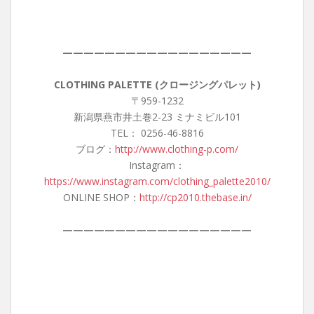
——————————————————
CLOTHING PALETTE (クロージングパレット)
〒959-1232
新潟県燕市井土巻2-23 ミナミビル101
TEL： 0256-46-8816
ブログ：
http://www.clothing-p.com/
Instagram：
https://www.instagram.com/clothing_palette2010/
ONLINE SHOP：
http://cp2010.thebase.in/
——————————————————