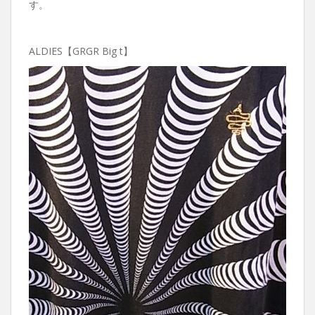
す。
ALDIES【GRGR Big t】