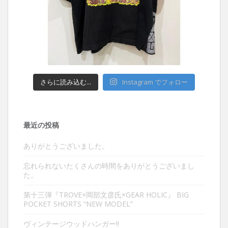
さらに読み込む...
Instagram でフォロー
最近の投稿
ありがとうございました。
忘れられないたくさんの時間をありがとうございまし
た。
第十三弾『TROVE×岡部文彦氏×GEAR HOLIC』 BIG
POCKET SHORTS “NEW MODEL”
ヴィンテージウッドハンガー‼︎