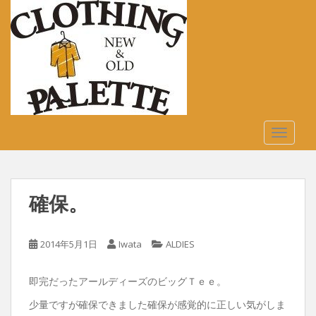
S
k
i
p
t
o
m
a
TOGGLE
i
n
c
o
確保。
n
t
e
2014年5月1日
Iwata
ALDIES
n
t
即完だったアールディーズのビッグＴｅｅ。
少量ですが確保できました確保が感覚的に正しい気がしま