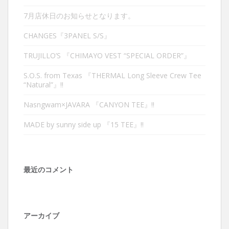
7月店休日のお知らせとなります。
CHANGES『3PANEL S/S』
TRUJILLO’S 『CHIMAYO VEST “SPECIAL ORDER”』
S.O.S. from Texas 『THERMAL Long Sleeve Crew Tee
“Natural”』‼︎
Nasngwam×JAVARA 『CANYON TEE』‼︎
MADE by sunny side up 『15 TEE』‼︎
最近のコメント
アーカイブ