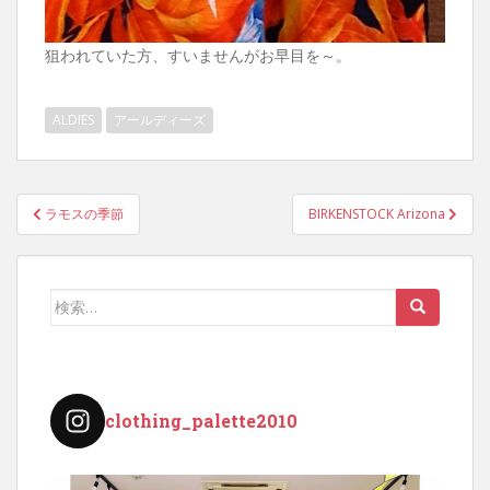
狙われていた方、すいませんがお早目を～。
ALDIES
アールディーズ
投
ラモスの季節
BIRKENSTOCK Arizona
稿
ナ
ビ
検
ゲ
索:
ー
シ
ョ
clothing_palette2010
ン