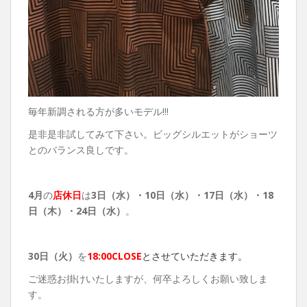
毎年新調される方が多いモデル!!!
是非是非試してみて下さい。ビッグシルエットがショーツ
とのバランス良しです。
4月
の
店休日
は
3日（水）・10日（水）・17日（水）・18
日（木）・24日（水）
。
30日（火）
を
18:00CLOSE
とさせていただきます。
ご迷惑お掛けいたしますが、何卒よろしくお願い致しま
す。