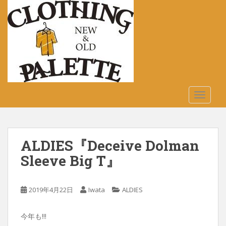
S
k
i
p
t
o
m
a
TOGGLE
i
n
c
o
ALDIES『Deceive Dolman
n
t
Sleeve Big T』
e
n
2019年4月22日
Iwata
ALDIES
t
今年も!!!