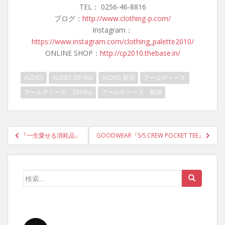
TEL： 0256-46-8816
ブログ：
http://www.clothing-p.com/
Instagram：
https://www.instagram.com/clothing_palette2010/
ONLINE SHOP：
http://cp2010.thebase.in/
ALDIES
ALDIES 2019ss
ALDIES 新潟
アールディーズ
アールディーズ 2019ss
アールディーズ 新潟
投
『一生愛せる消耗品』
GOODWEAR『S/S CREW POCKET TEE』
稿
ナ
ビ
検
ゲ
索:
ー
シ
ョ