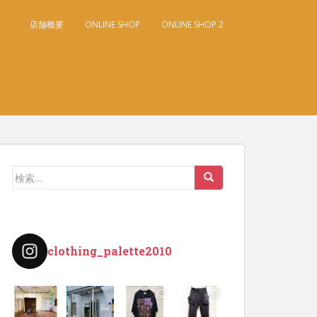
店舗概要
ONLINE SHOP
ONLINE SHOP 2
検
索:
clothing_palette2010