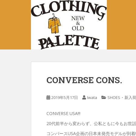
S
k
i
p
t
o
m
a
i
n
c
CONVERSE CONS.
o
n
t
・
2019年5月17日
Iwata
SHOES
新入
e
n
CONVERSE USA!!!
t
20代前半から変わらず、公私ともに今もお世
コンバースUSA企画の日本未発売モデルが到着!!