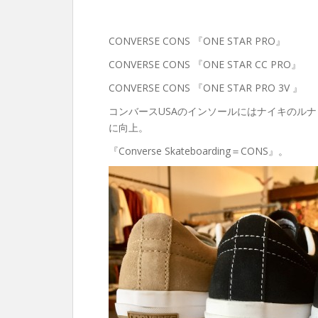
CONVERSE CONS 『ONE STAR PRO』
CONVERSE CONS 『ONE STAR CC PRO』
CONVERSE CONS 『ONE STAR PRO 3V 』
コンバースUSAのインソールにはナイキのル
に向上。
『Converse Skateboarding＝CONS』。