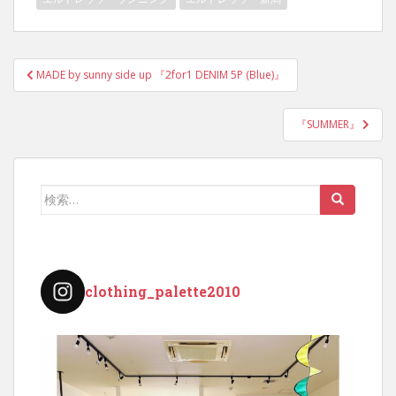
投
MADE by sunny side up 『2for1 DENIM 5P (Blue)』
稿
ナ
『SUMMER』
ビ
ゲ
ー
検
シ
索:
ョ
ン
clothing_palette2010