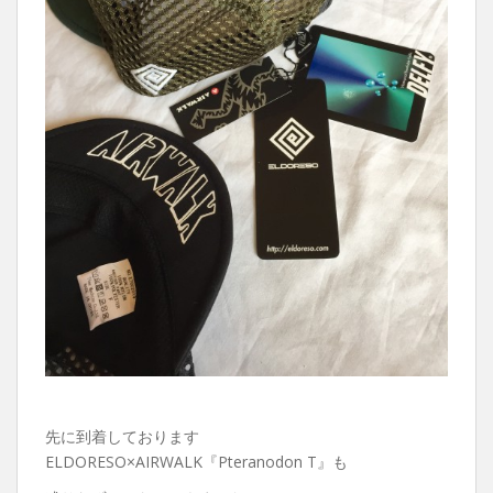
先に到着しております
ELDORESO×AIRWALK『Pteranodon T』も