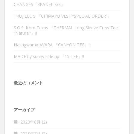
CHANGES『3PANEL S/S』
TRUJILLO’S 『CHIMAYO VEST “SPECIAL ORDER”』
S.O.S. from Texas 『THERMAL Long Sleeve Crew Tee
“Natural”』‼︎
Nasngwam×JAVARA 『CANYON TEE』‼︎
MADE by sunny side up 『15 TEE』‼︎
最近のコメント
アーカイブ
2023年8月
(2)
2023年7月
(2)