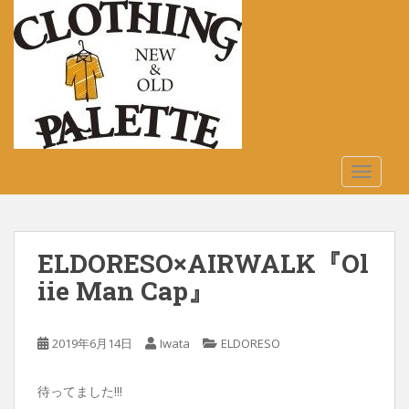
S
k
i
p
t
o
m
a
TOGGLE
i
n
c
o
ELDORESO×AIRWALK『Ol
n
t
iie Man Cap』
e
n
2019年6月14日
Iwata
ELDORESO
t
待ってました!!!