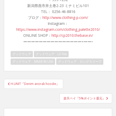
新潟県燕市井土巻2-23 ミナミビル101
TEL： 0256-46-8816
ブログ：
http://www.clothing-p.com/
Instagram：
https://www.instagram.com/clothing_palette2010/
ONLINE SHOP：
http://cp2010.thebase.in/
———————————————–
——-
グッドウェア
グッドウェア LS Tee
グッドウェア MADE IN USA
グッドウェア ロングスリーブ
投
H.UNIT『Denim anorak hoodie』
稿
ナ
楽天ペイ『5%ポイント還元』
ビ
ゲ
ー