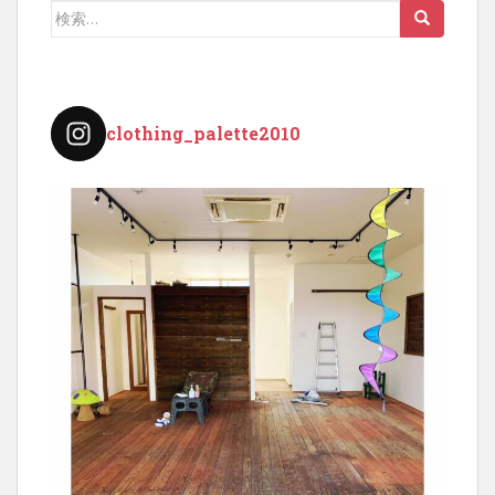
検
シ
索:
ョ
ン
clothing_palette2010