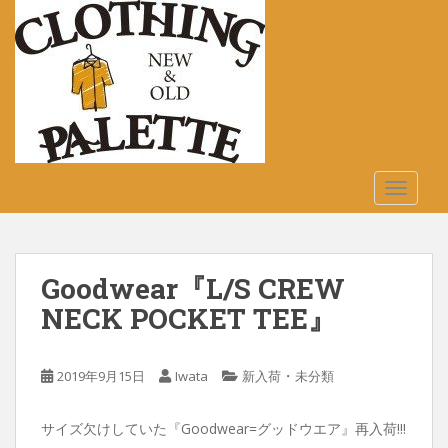
S
k
i
p
t
o
m
a
TOGGLE
i
n
c
o
Goodwear『L/S CREW
n
t
NECK POCKET TEE』
e
n
・
2019年9月15日
Iwata
新入荷
未分類
t
サイズ欠けしていた『Goodwear=グッドウエア』再入荷!!!