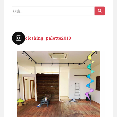
ナ
ビ
検
ゲ
索:
ー
シ
ョ
clothing_palette2010
ン