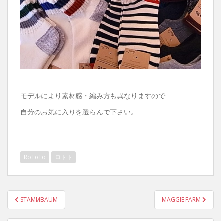
モデルにより素材感・編み方も異なりますので
自分のお気に入りを選らんで下さい。
RoToTo
ロトト
投
STAMMBAUM
MAGGIE FARM
稿