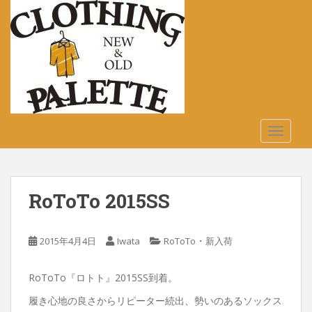
S
k
i
p
t
o
m
a
TOGGLE
i
n
c
o
RoToTo 2015SS
n
t
e
・
2015年4月4日
Iwata
RoToTo
新入荷
n
t
RoToTo『ロトト』2015SS到着。
履き心地の良さからリピーター続出、勢いのあるソックス