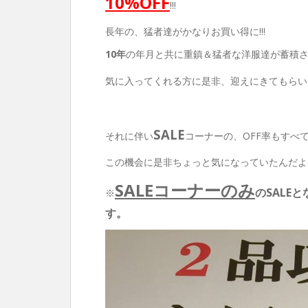
10%OFF
!!!
長年の、猛者達がかなりお買い得に!!!
10年
の年月と共に重鎮＆猛者な洋服達が蓄積
気に入ってくれる方に是非、迎えにきてもらい
SALE
それに伴い
コーナーの、OFF率もすべ
この機会に是非ちょっと気になっていたんだよ
SALEコーナーのみ
のSALE
※
す。