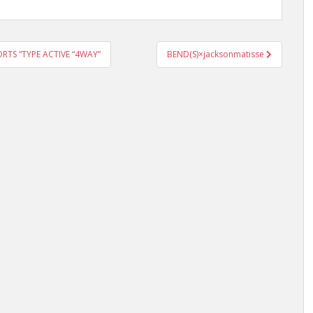
 “TYPE ACTIVE “4WAY”
BEND(S)×jacksonmatisse