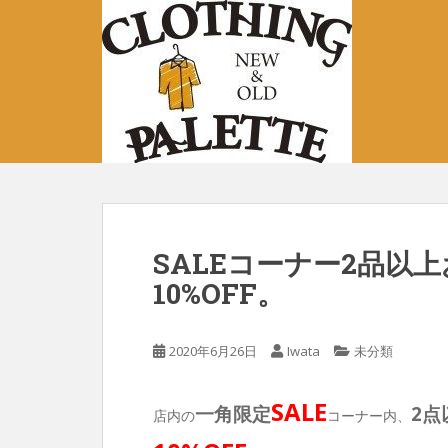
S
k
i
p
t
o
m
a
i
n
c
SALEコーナー2品以
o
10%OFF。
n
t
e
2020年6月26日
Iwata
未分類
n
t
SALE
一角限定
2点
店内の
コーナー内、