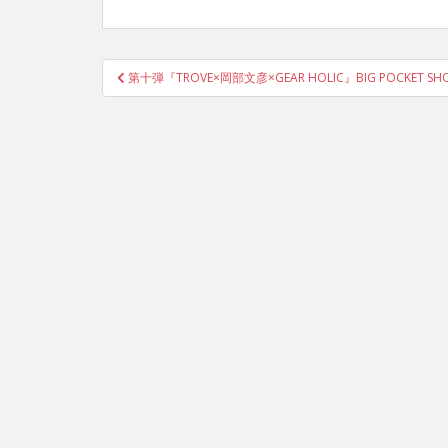
投
第十弾『TROVE×岡部文彦×GEAR HOLIC』BIG POCKET SHORTS
稿
ナ
ビ
ゲ
ー
シ
ョ
ン