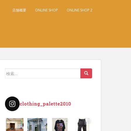
店舗概要
ONLINE SHOP
ONLINE SHOP 2
検
索:
clothing_palette2010