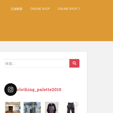
店舗概要
ONLINE SHOP
ONLINE SHOP 2
検
索:
clothing_palette2010