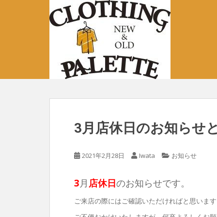
S
k
i
p
t
o
m
a
i
n
c
3月店休日のお知らせ
o
n
t
2021年2月28日
Iwata
お知らせ
e
n
3
月
店休日
のお知らせです。
t
ご来店の際にはご確認いただければと思います
ご不便おかけいたしますが、何卒よろしくお願