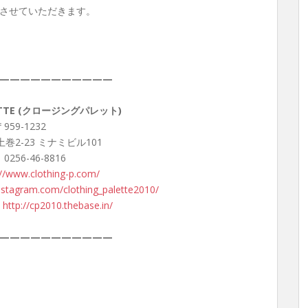
させていただきます。
———————————
LETTE (クロージングパレット)
959-1232
巻2-23 ミナミビル101
 0256-46-8816
://www.clothing-p.com/
nstagram.com/clothing_palette2010/
：
http://cp2010.thebase.in/
———————————