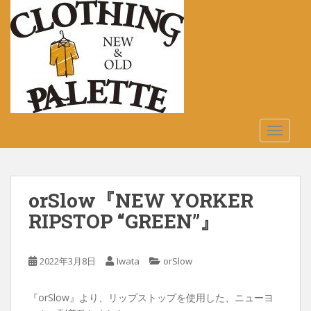
S
k
i
p
t
o
m
a
TOGGLE
i
n
c
o
orSlow『NEW YORKER
n
t
RIPSTOP “GREEN”』
e
n
2022年3月8日
Iwata
orSlow
t
『orSlow』より、リップストップを使用した、ニューヨ