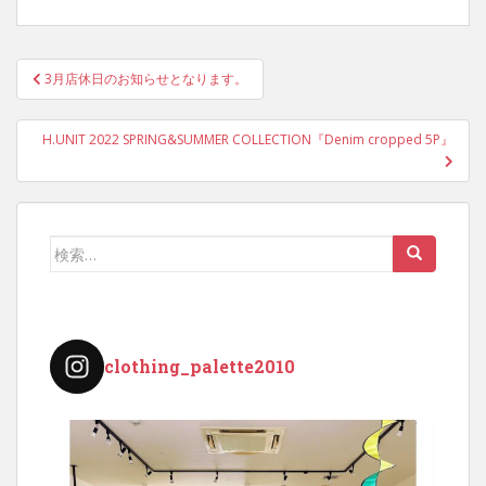
投
3月店休日のお知らせとなります。
稿
ナ
H.UNIT 2022 SPRING&SUMMER COLLECTION『Denim cropped 5P』
ビ
ゲ
ー
シ
検
ョ
索:
ン
clothing_palette2010